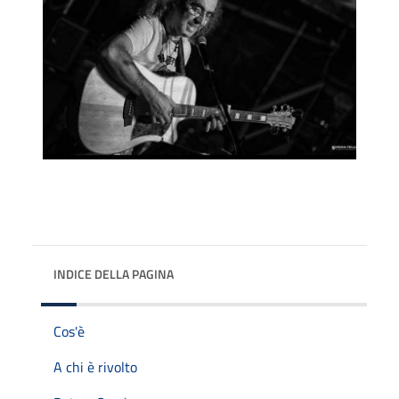
INDICE DELLA PAGINA
Cos'è
A chi è rivolto