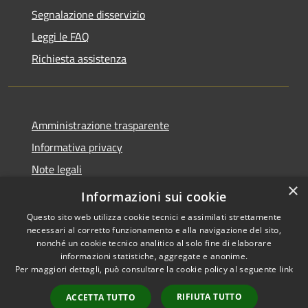
Segnalazione disservizio
Leggi le FAQ
Richiesta assistenza
Amministrazione trasparente
Informativa privacy
Note legali
×
Dichiarazione di accessibilità
Informazioni sui cookie
Questo sito web utilizza cookie tecnici e assimilati strettamente
necessari al corretto funzionamento e alla navigazione del sito,
nonché un cookie tecnico analitico al solo fine di elaborare
informazioni statistiche, aggregate e anonime.
RSS
Copyright © 2026 • Comune di
Per maggiori dettagli, può consultare la cookie policy al seguente
link
Accessibilità
Andora • Powered by
Privacy
Municipium
Accesso
•
RIFIUTA TUTTO
ACCETTA TUTTO