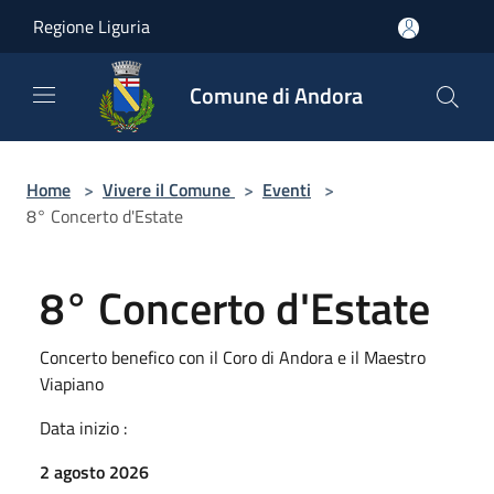
Salta al contenuto principale
Regione Liguria
Comune di Andora
Home
>
Vivere il Comune
>
Eventi
>
8° Concerto d'Estate
8° Concerto d'Estate
Concerto benefico con il Coro di Andora e il Maestro
Viapiano
Data inizio :
2 agosto 2026