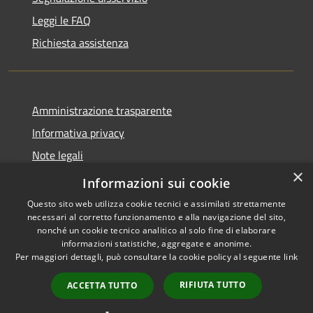
Leggi le FAQ
Richiesta assistenza
Amministrazione trasparente
Informativa privacy
Note legali
×
Dichiarazione di accessibilità
Informazioni sui cookie
Questo sito web utilizza cookie tecnici e assimilati strettamente
necessari al corretto funzionamento e alla navigazione del sito,
nonché un cookie tecnico analitico al solo fine di elaborare
informazioni statistiche, aggregate e anonime.
RSS
Copyright © 2026 • Comune di
Per maggiori dettagli, può consultare la cookie policy al seguente
link
Accessibilità
Andora • Powered by
Privacy
Municipium
Accesso
•
RIFIUTA TUTTO
ACCETTA TUTTO
Cookie
redazione