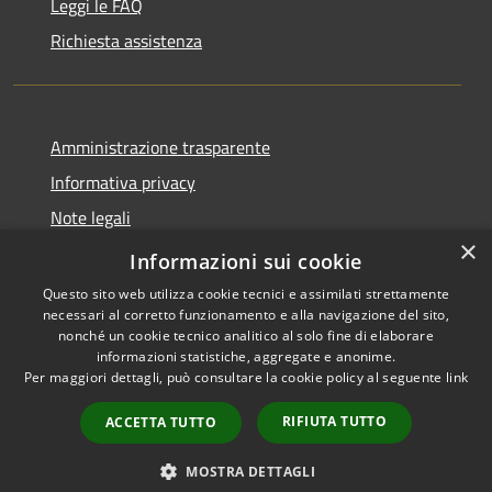
Leggi le FAQ
Richiesta assistenza
Amministrazione trasparente
Informativa privacy
Note legali
×
Dichiarazione di accessibilità
Informazioni sui cookie
Questo sito web utilizza cookie tecnici e assimilati strettamente
necessari al corretto funzionamento e alla navigazione del sito,
nonché un cookie tecnico analitico al solo fine di elaborare
informazioni statistiche, aggregate e anonime.
RSS
Copyright © 2026 • Comune di
Per maggiori dettagli, può consultare la cookie policy al seguente
link
Accessibilità
Andora • Powered by
Privacy
Municipium
Accesso
•
RIFIUTA TUTTO
ACCETTA TUTTO
Cookie
redazione
Mappa del sito
MOSTRA DETTAGLI