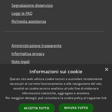
Segnalazione disservizio
Leggi le FAQ
Richiesta assistenza
Amministrazione trasparente
Informativa privacy
Note legali
×
Dichiarazione di accessibilità
Informazioni sui cookie
Questo sito web utilizza cookie tecnici e assimilati strettamente
necessari al corretto funzionamento e alla navigazione del sito,
nonché un cookie tecnico analitico al solo fine di elaborare
informazioni statistiche, aggregate e anonime.
RSS
Copyright © 2026 • Comune di
Per maggiori dettagli, può consultare la cookie policy al seguente
link
Accessibilità
Andora • Powered by
Privacy
Municipium
Accesso
•
RIFIUTA TUTTO
ACCETTA TUTTO