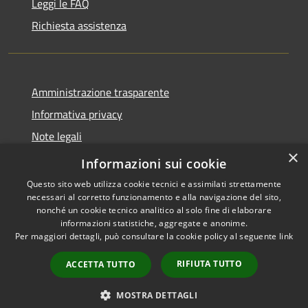
Leggi le FAQ
Richiesta assistenza
Amministrazione trasparente
Informativa privacy
Note legali
×
Dichiarazione di accessibilità
Informazioni sui cookie
Questo sito web utilizza cookie tecnici e assimilati strettamente
necessari al corretto funzionamento e alla navigazione del sito,
nonché un cookie tecnico analitico al solo fine di elaborare
informazioni statistiche, aggregate e anonime.
RSS
Copyright © 2026 • Comune di
Per maggiori dettagli, può consultare la cookie policy al seguente
link
Accessibilità
Andora • Powered by
Privacy
Municipium
Accesso
•
RIFIUTA TUTTO
ACCETTA TUTTO
Cookie
redazione
Mappa del sito
MOSTRA DETTAGLI