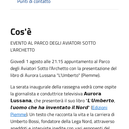
Punti di contatto
Cos'è
EVENTO AL PARCO DEGLI AVIATORI SOTTO
L'ARCHETTO
Giovedì 1 agosto alle 21.15 appuntamento al Parco
degli Aviatori Sotto l'Archetto con la presentazione del
libro di Aurora Lussana "L'Umberto" (Piemme).
La serata inaugurale della rassegna vedrà come ospite
la giornalista e conduttrice televisiva 𝗔𝘂𝗿𝗼𝗿𝗮
𝗟𝘂𝘀𝘀𝗮𝗻𝗮, che presenterà il suo libro "𝙇'𝙐𝙢𝙗𝙚𝙧𝙩𝙤,
𝙡'𝙪𝙤𝙢𝙤 𝙘𝙝𝙚 𝙝𝙖 𝙞𝙣𝙫𝙚𝙣𝙩𝙖𝙩𝙤 𝙞𝙡 𝙉𝙤𝙧𝙙" (
Edizioni
Piemme
). Un testo che racconta la vita e la carriera di
Umberto Bossi, fondatore della Lega Nord, attraverso
aneddoti e interviste inedite con vari esponenti del