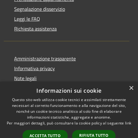
Segnalazione disservizio
Leggi le FAQ
Richiesta assistenza
Amministrazione trasparente
Informativa privacy
Note legali
×
Dichiarazione di accessibilità
Informazioni sui cookie
Questo sito web utilizza cookie tecnici e assimilati strettamente
necessari al corretto funzionamento e alla navigazione del sito,
nonché un cookie tecnico analitico al solo fine di elaborare
informazioni statistiche, aggregate e anonime.
RSS
Copyright © 2026 • Comune di
Per maggiori dettagli, può consultare la cookie policy al seguente
link
Accessibilità
Andora • Powered by
Privacy
Municipium
Accesso
•
RIFIUTA TUTTO
ACCETTA TUTTO