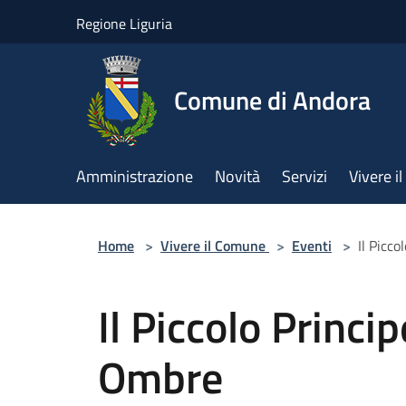
Salta al contenuto principale
Regione Liguria
Comune di Andora
Amministrazione
Novità
Servizi
Vivere 
Home
>
Vivere il Comune
>
Eventi
>
Il Picc
Il Piccolo Princi
Ombre