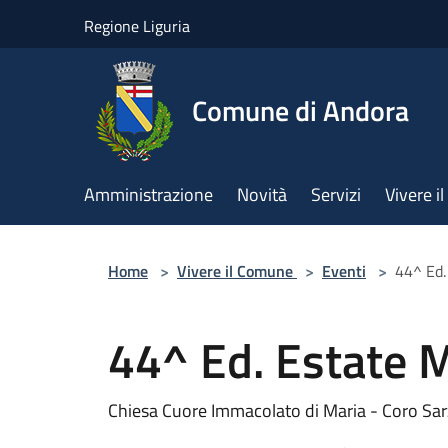
Salta al contenuto principale
Regione Liguria
Comune di Andora
Amministrazione
Novità
Servizi
Vivere 
Home
>
Vivere il Comune
>
Eventi
>
44^ Ed.
44^ Ed. Estate 
Chiesa Cuore Immacolato di Maria - Coro Sar