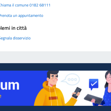
Chiama il comune 0182 68111
Prenota un appuntamento
lemi in città
Segnala disservizio