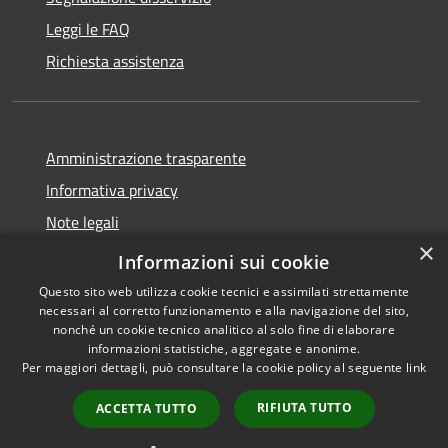
Leggi le FAQ
Richiesta assistenza
Amministrazione trasparente
Informativa privacy
Note legali
×
Dichiarazione di accessibilità
Informazioni sui cookie
Questo sito web utilizza cookie tecnici e assimilati strettamente
necessari al corretto funzionamento e alla navigazione del sito,
nonché un cookie tecnico analitico al solo fine di elaborare
informazioni statistiche, aggregate e anonime.
RSS
Copyright © 2026 • Comune di
Per maggiori dettagli, può consultare la cookie policy al seguente
link
Accessibilità
Andora • Powered by
Privacy
Municipium
Accesso
•
RIFIUTA TUTTO
ACCETTA TUTTO
Cookie
redazione