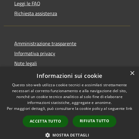
Leggi le FAQ
Richiesta assistenza
Amministrazione trasparente
Informativa privacy
Note legali
×
Dichiarazione di accessibilità
Informazioni sui cookie
Questo sito web utilizza cookie tecnici e assimilati strettamente
necessari al corretto funzionamento e alla navigazione del sito,
nonché un cookie tecnico analitico al solo fine di elaborare
informazioni statistiche, aggregate e anonime.
RSS
Copyright © 2026 • Comune di
Per maggiori dettagli, può consultare la cookie policy al seguente
link
Accessibilità
Andora • Powered by
Privacy
Municipium
Accesso
•
RIFIUTA TUTTO
ACCETTA TUTTO
Cookie
redazione
Mappa del sito
MOSTRA DETTAGLI