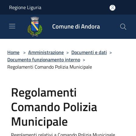
Salta al contenuto principale
Regione Liguria
Comune di Andora
Home
>
Amministrazione
>
Documenti e dati
>
Documento funzionamento interno
>
Regolamenti Comando Polizia Municipale
Regolamenti
Comando Polizia
Municipale
Regolamenti relativi a Comando Polizia Municipale