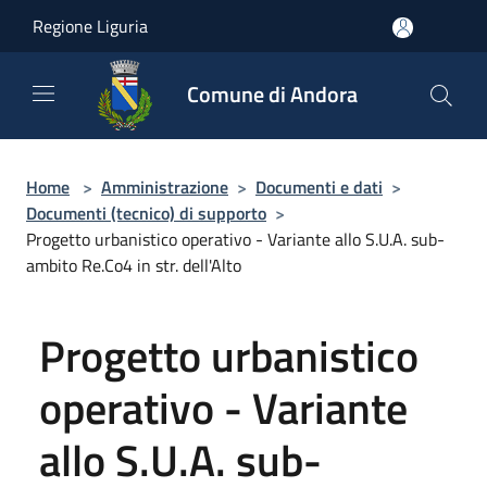
Salta al contenuto principale
Regione Liguria
Comune di Andora
Home
>
Amministrazione
>
Documenti e dati
>
Documenti (tecnico) di supporto
>
Progetto urbanistico operativo - Variante allo S.U.A. sub-
ambito Re.Co4 in str. dell'Alto
Progetto urbanistico
operativo - Variante
allo S.U.A. sub-