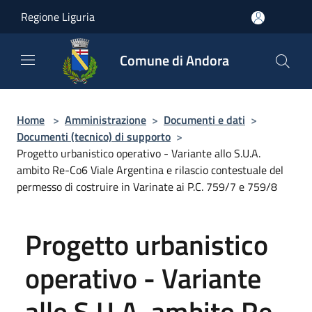
Salta al contenuto principale
Regione Liguria
Comune di Andora
Home
>
Amministrazione
>
Documenti e dati
>
Documenti (tecnico) di supporto
>
Progetto urbanistico operativo - Variante allo S.U.A.
ambito Re-Co6 Viale Argentina e rilascio contestuale del
permesso di costruire in Varinate ai P.C. 759/7 e 759/8
Progetto urbanistico
operativo - Variante
allo S.U.A. ambito Re-