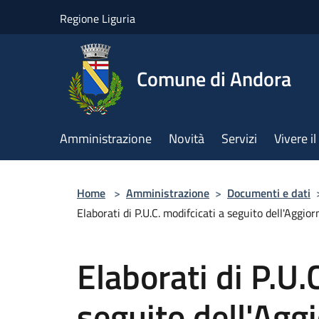
Salta al contenuto principale
Regione Liguria
Comune di Andora
Amministrazione
Novità
Servizi
Vivere 
Home
>
Amministrazione
>
Documenti e dati
Elaborati di P.U.C. modifcicati a seguito dell'Agg
Elaborati di P.U.
seguito dell'Ag