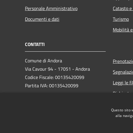
Personale Amministrativo
Catasto e
Documenti e dati
Turismo
Mobilità e
CONTATTI
Comune di Andora
Prenotaz
Via Cavour 94 - 17051 - Andora
Segnalazi
Codice Fiscale: 00135420099
Leggi le 
Partita IVA: 00135420099
Richiesta
PEC:
protocollo@cert.comunediandora.it
Questo sito 
Centralino Unico: 0182.68111
alla navig