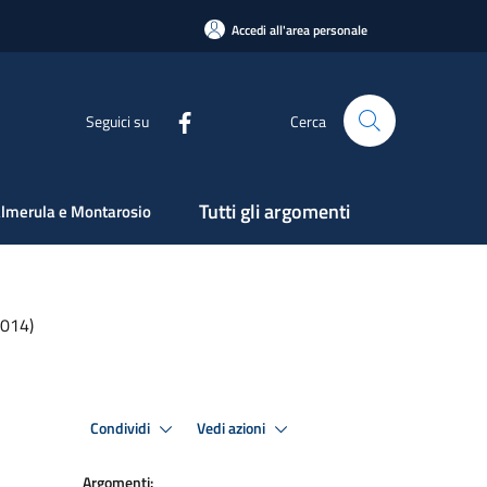
Accedi all'area personale
Seguici su
Cerca
Tutti gli argomenti
lmerula e Montarosio
2014)
Condividi
Vedi azioni
Argomenti: