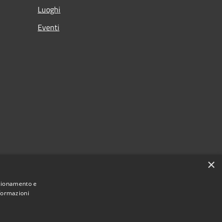
Luoghi
Eventi
×
nzionamento e
nformazioni