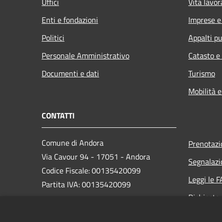
Uffici
Vita lavor
Enti e fondazioni
Imprese 
Politici
Appalti pu
Personale Amministrativo
Catasto e
Documenti e dati
Turismo
Mobilità e
CONTATTI
Comune di Andora
Prenotaz
Via Cavour 94 - 17051 - Andora
Segnalazi
Codice Fiscale: 00135420099
Leggi le 
Partita IVA: 00135420099
Richiesta
PEC:
protocollo@cert.comunediandora.it