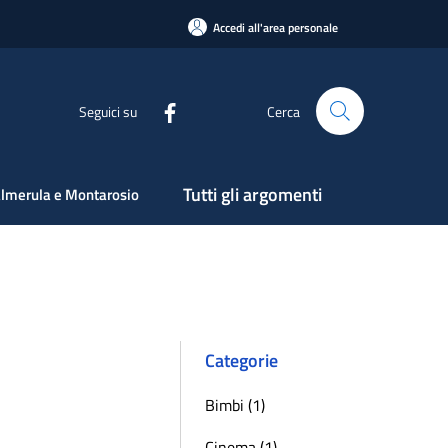
Accedi all'area personale
Seguici su
Cerca
Tutti gli argomenti
lmerula e Montarosio
Categorie
Bimbi (1)
Cinema (1)