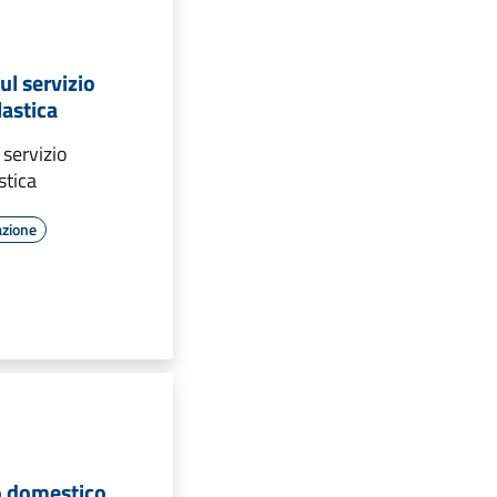
ul servizio
astica
 servizio
stica
azione
 domestico