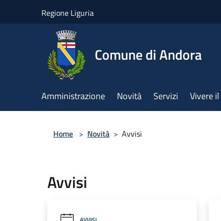
Salta al contenuto principale
Regione Liguria
Comune di Andora
Amministrazione
Novità
Servizi
Vivere 
Home
>
Novità
>
Avvisi
Avvisi
AVVISI