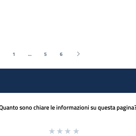
1
...
5
6
 Precedente
Successiva »
Quanto sono chiare le informazioni su questa pagina