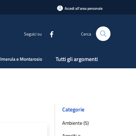
Accedi all'area personale
Seguici su
Cerca
Tutti gli argomenti
lmerula e Montarosio
Categorie
Ambiente (5)
Appalti e