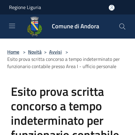
Salta al contenuto principale
Regione Liguria
Comune di Andora
Home
>
Novità
>
Avvisi
>
Esito prova scritta concorso a tempo indeterminato per
funzionario contabile presso Area I - ufficio personale
Esito prova scritta
concorso a tempo
indeterminato per
funzionario contabile